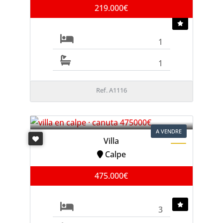
219.000€
1
1
Ref. A1116
A VENDRE
Villa
Calpe
475.000€
3