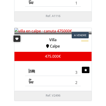
1
Ref. A1116
A VENDRE
Villa
Calpe
475.000€
3
2
Ref. V2496