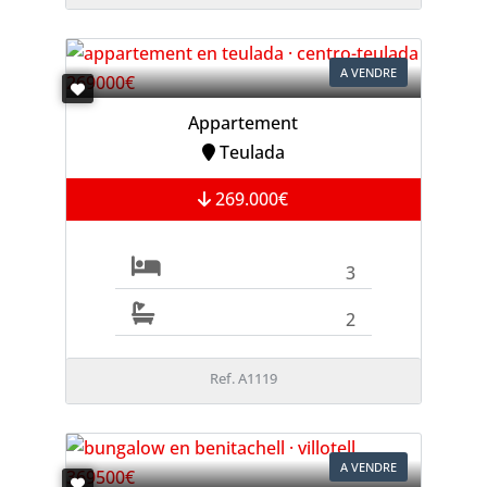
A VENDRE
Appartement
Teulada
269.000€
3
2
Ref. A1119
A VENDRE