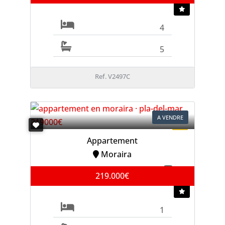
4
5
Ref. V2497C
A VENDRE
Appartement
Moraira
219.000€
1