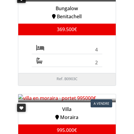
Bungalow
Benitachell
369.500€
4
2
Ref. B0903C
A VENDRE
Villa
Moraira
995.000€