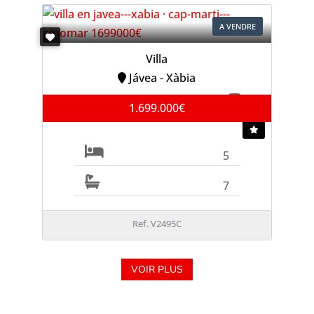
A VENDRE
Villa
Jávea - Xàbia
1.699.000€
5
7
Ref. V2495C
VOIR PLUS