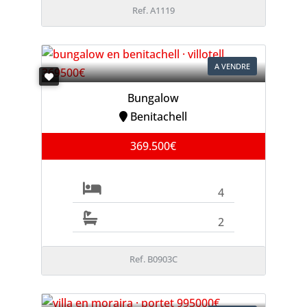
Ref. A1119
A VENDRE
Bungalow
Benitachell
369.500€
4
2
Ref. B0903C