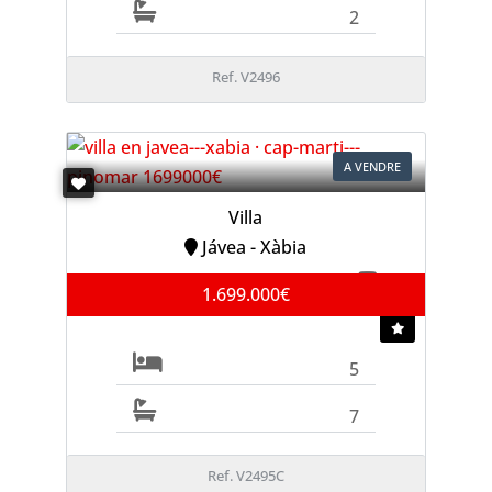
2
Ref. V2496
A VENDRE
Villa
Jávea - Xàbia
1.699.000€
5
7
Ref. V2495C