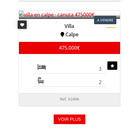
A VENDRE
Villa
Calpe
475.000€
3
2
Ref. V2496
VOIR PLUS