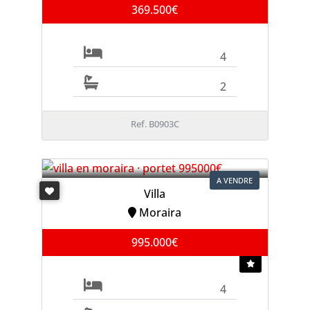
369.500€
4
2
Ref. B0903C
A VENDRE
Villa
Moraira
995.000€
4