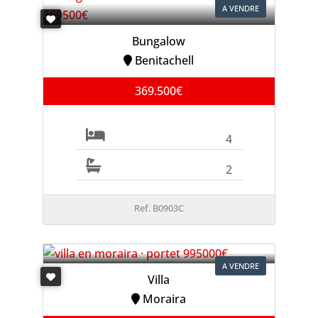
A VENDRE
Bungalow
Benitachell
369.500€
4
2
Ref. B0903C
A VENDRE
Villa
Moraira