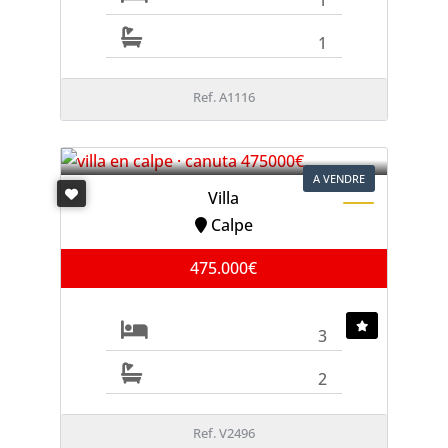
1
Ref. A1116
A VENDRE
Villa
Calpe
475.000€
3
2
Ref. V2496