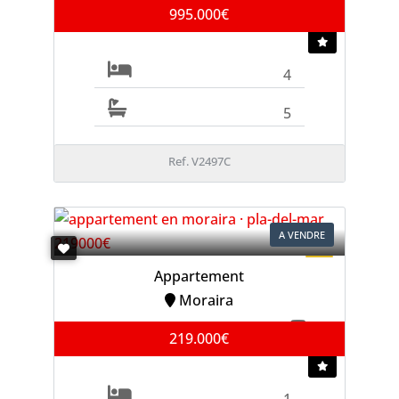
995.000€
4
5
Ref. V2497C
A VENDRE
Appartement
Moraira
219.000€
1