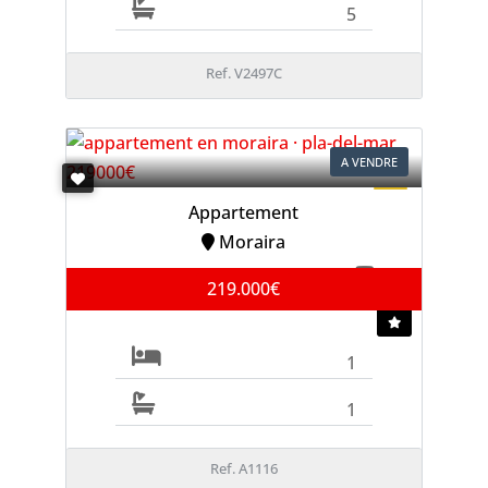
5
Ref. V2497C
A VENDRE
Appartement
Moraira
219.000€
1
1
Ref. A1116