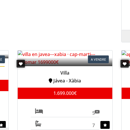
RE
A VENDRE
Villa
Jávea - Xàbia
1.699.000€
5
7