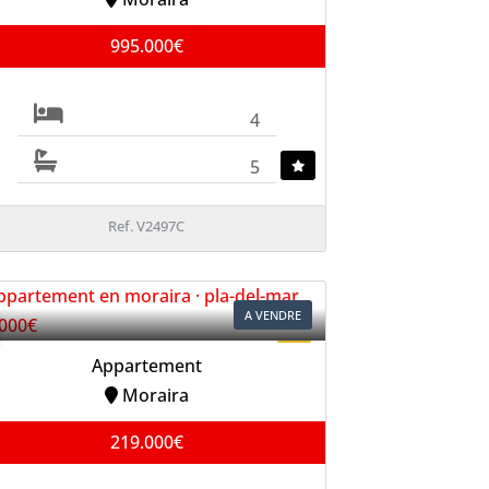
995.000€
4
5
Ref. V2497C
A VENDRE
Appartement
Moraira
219.000€