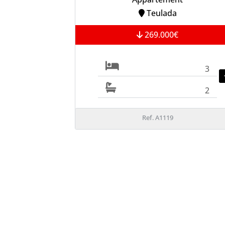
Teulada
269.000€
3
2
Ref. A1119