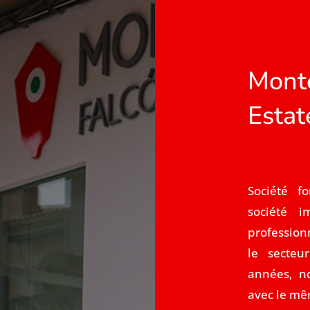
Monte
Estat
Société 
société 
profession
le secteu
années, n
avec le mê