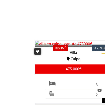
RÉSERVÉ
A VEND
Villa
Calpe
475.000€
3
2