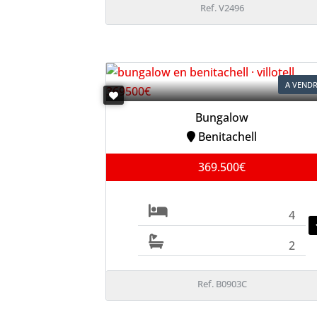
Ref. V2496
A VEND
Bungalow
Benitachell
369.500€
4
2
Ref. B0903C