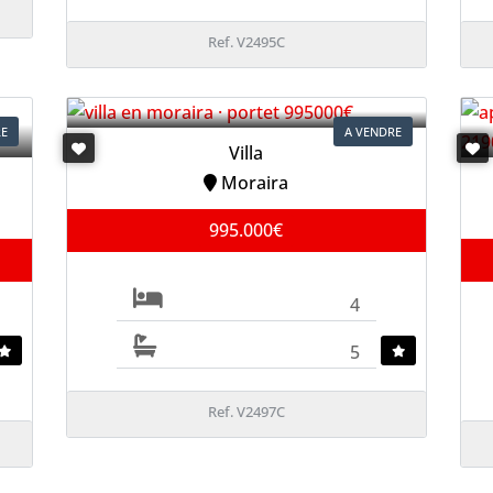
Ref. V2495C
RE
A VENDRE
Villa
Moraira
995.000€
4
5
Ref. V2497C