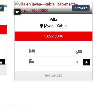
RE
A VENDRE
Villa
Jávea - Xàbia
1.699.000€
5
7
Ref. V2495C