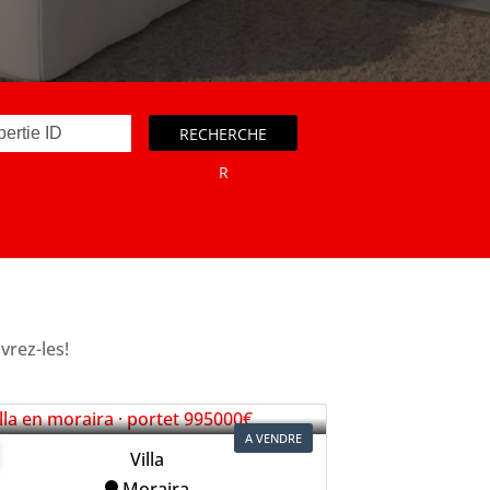
RECHERCHE
R
vrez-les!
A VENDRE
Villa
Moraira