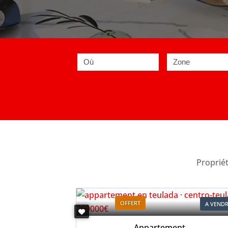
Où
Zone
Propriét
OFFERT
A VEND
Appartement