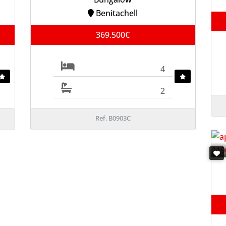
Benitachell
369.500€
4
2
Ref. B0903C