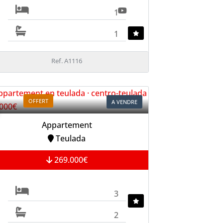
1
1
Ref. A1116
OFFERT
A VENDRE
Appartement
Teulada
269.000€
3
2