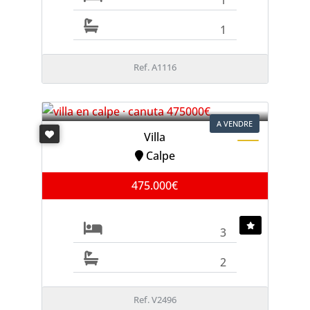
1
Ref. A1116
A VENDRE
Villa
Calpe
475.000€
3
2
Ref. V2496