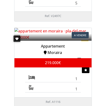
5
Ref. V2497C
A VENDRE
Appartement
Moraira
219.000€
1
1
Ref. A1116