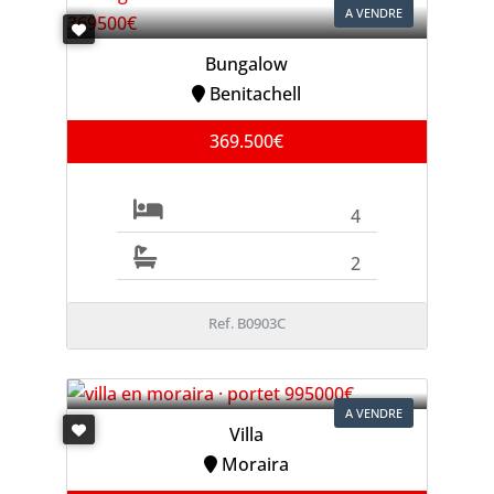
A VENDRE
Bungalow
Benitachell
369.500€
4
2
Ref. B0903C
A VENDRE
Villa
Moraira