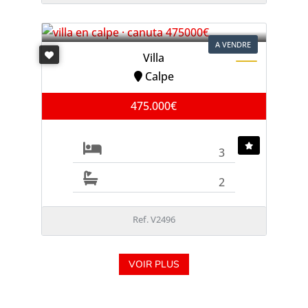
A VENDRE
Villa
Calpe
475.000€
3
2
Ref. V2496
VOIR PLUS