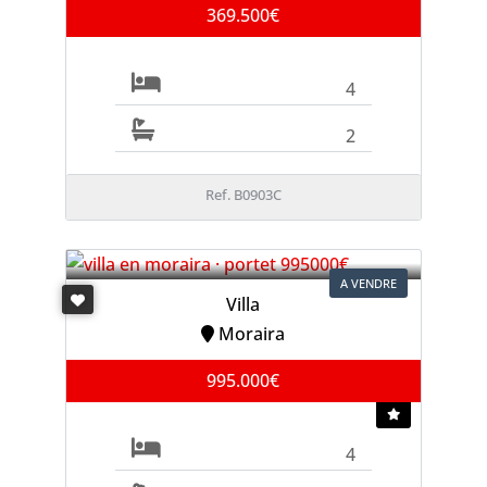
369.500€
4
2
Ref. B0903C
A VENDRE
Villa
Moraira
995.000€
4