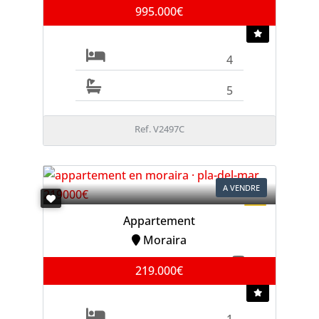
995.000€
4
5
Ref. V2497C
A VENDRE
Appartement
Moraira
219.000€
1