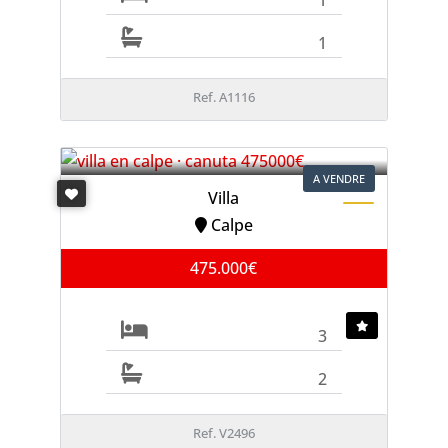
1
Ref. A1116
A VENDRE
Villa
Calpe
475.000€
3
2
Ref. V2496