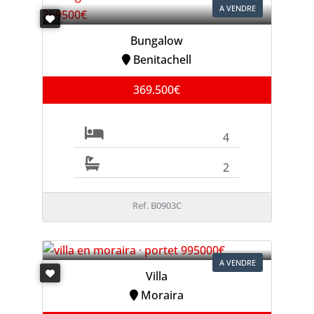
A VENDRE
Bungalow
Benitachell
369.500€
4
2
Ref. B0903C
A VENDRE
Villa
Moraira