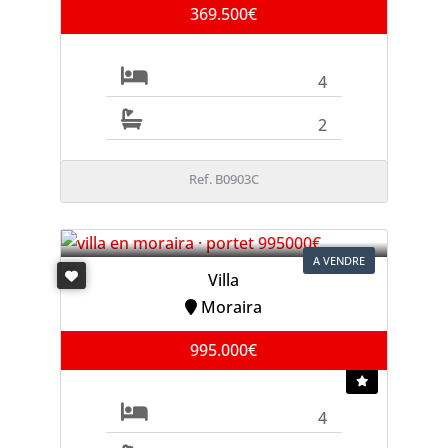
369.500€
4
2
Ref. B0903C
A VENDRE
Villa
Moraira
995.000€
4