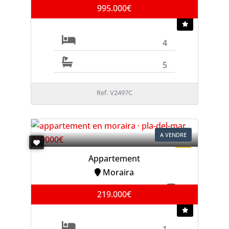
995.000€
4
5
Ref. V2497C
A VENDRE
Appartement
Moraira
219.000€
1