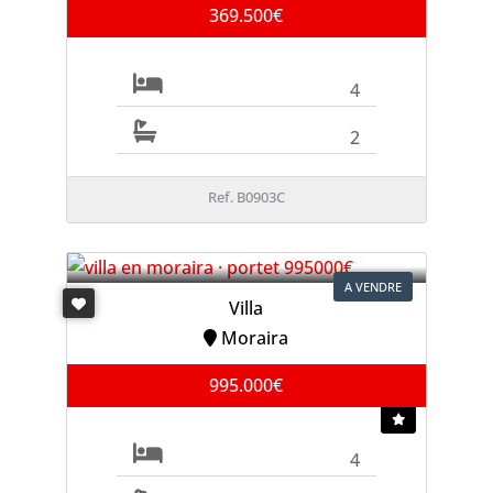
369.500€
4
2
Ref. B0903C
A VENDRE
Villa
Moraira
995.000€
4