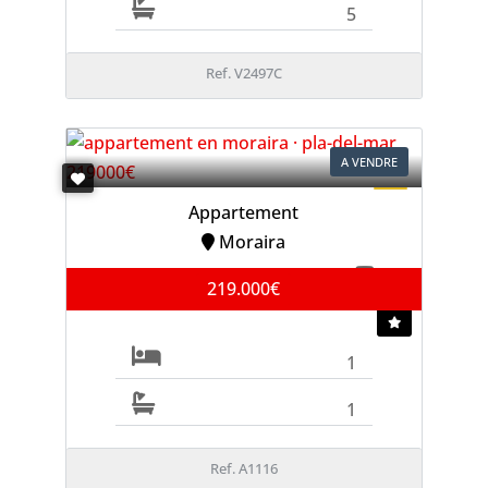
5
Ref. V2497C
A VENDRE
Appartement
Moraira
219.000€
1
1
Ref. A1116