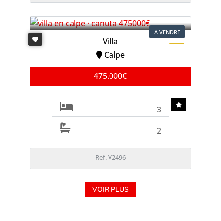
A VENDRE
Villa
Calpe
475.000€
3
2
Ref. V2496
VOIR PLUS