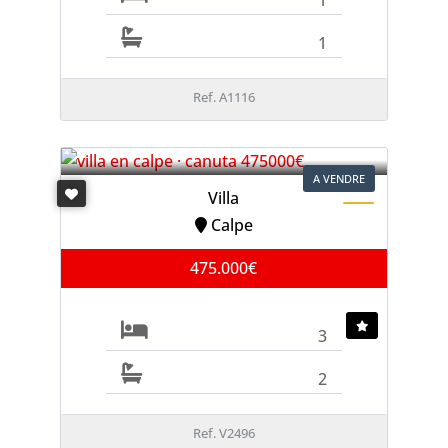
1
Ref. A1116
A VENDRE
Villa
Calpe
475.000€
3
2
Ref. V2496