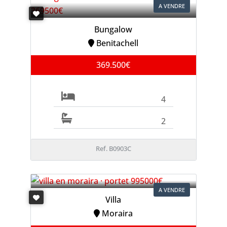
A VENDRE
Bungalow
Benitachell
369.500€
4
2
Ref. B0903C
A VENDRE
Villa
Moraira