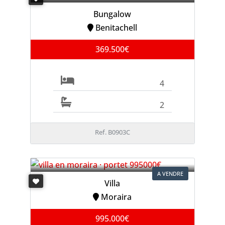
Bungalow
Benitachell
369.500€
4
2
Ref. B0903C
A VENDRE
Villa
Moraira
995.000€