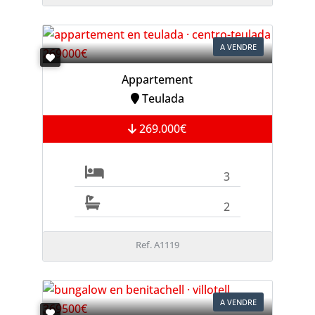
A VENDRE
Appartement
Teulada
269.000€
3
2
Ref. A1119
A VENDRE