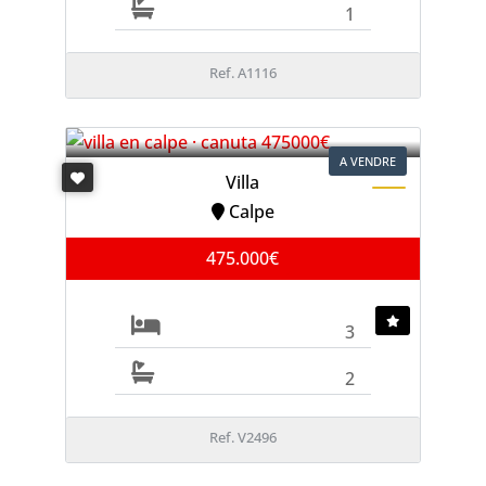
1
Ref. A1116
A VENDRE
Villa
Calpe
475.000€
3
2
Ref. V2496