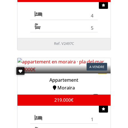
4
5
Ref. V2497C
A VENDRE
Appartement
Moraira
219.000€
1