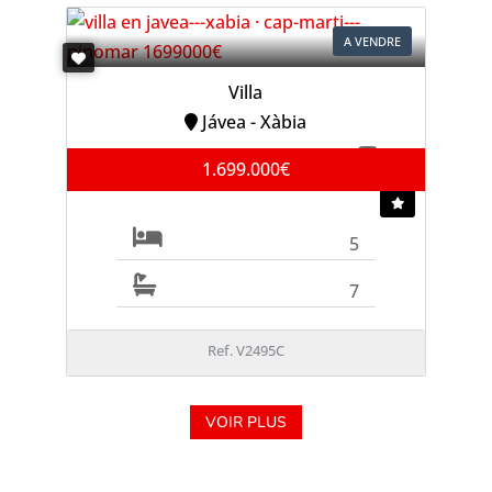
A VENDRE
Villa
Jávea - Xàbia
1.699.000€
5
7
Ref. V2495C
VOIR PLUS