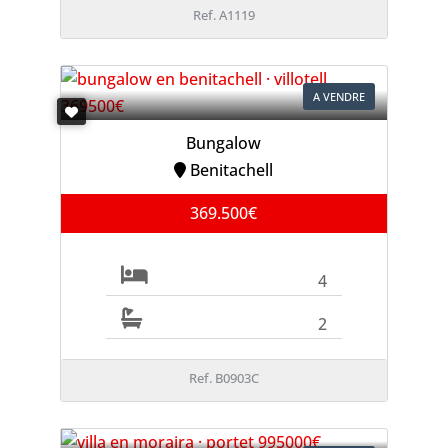
Ref. A1119
A VENDRE
Bungalow
Benitachell
369.500€
4
2
Ref. B0903C