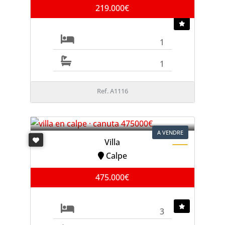
219.000€
1
1
Ref. A1116
A VENDRE
Villa
Calpe
475.000€
3