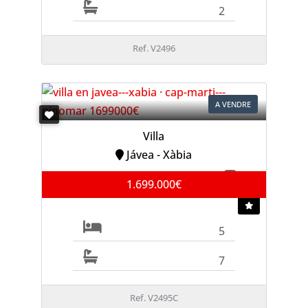
2
Ref. V2496
A VENDRE
Villa
Jávea - Xàbia
1.699.000€
5
7
Ref. V2495C