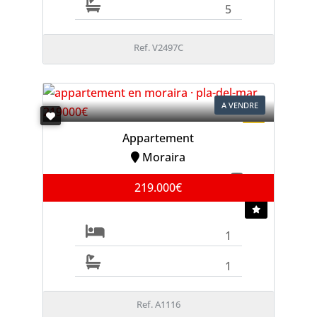
5
Ref. V2497C
A VENDRE
Appartement
Moraira
219.000€
1
1
Ref. A1116