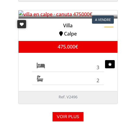
A VENDRE
Villa
Calpe
475.000€
3
2
Ref. V2496
VOIR PLUS