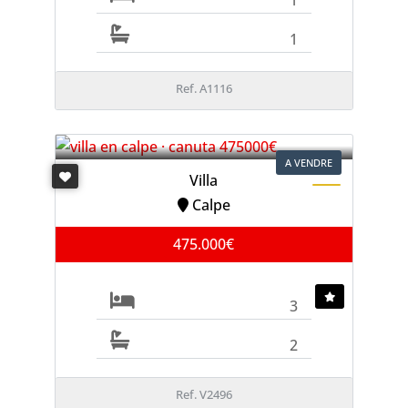
1
Ref. A1116
A VENDRE
Villa
Calpe
475.000€
3
2
Ref. V2496