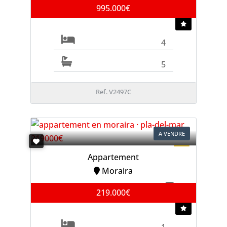
995.000€
4
5
Ref. V2497C
A VENDRE
Appartement
Moraira
219.000€
1