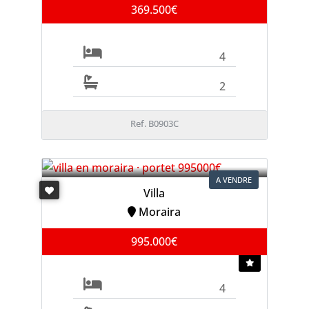
369.500€
4
2
Ref. B0903C
A VENDRE
Villa
Moraira
995.000€
4