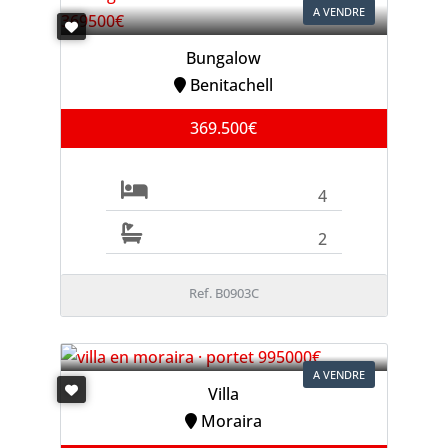
A VENDRE
Bungalow
Benitachell
369.500€
4
2
Ref. B0903C
A VENDRE
Villa
Moraira