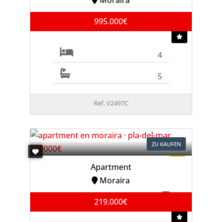
Moraira
995.000€
4
5
Ref. V2497C
ZU KAUFEN
Apartment
Moraira
219.000€