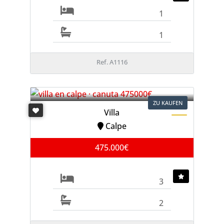
1
1
Ref. A1116
ZU KAUFEN
Villa
Calpe
475.000€
3
2