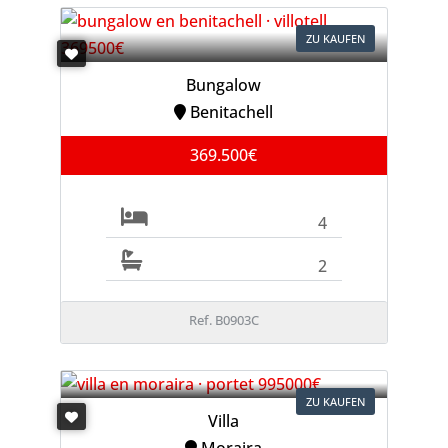
ZU KAUFEN
Bungalow
Benitachell
369.500€
4
2
Ref. B0903C
ZU KAUFEN
Villa