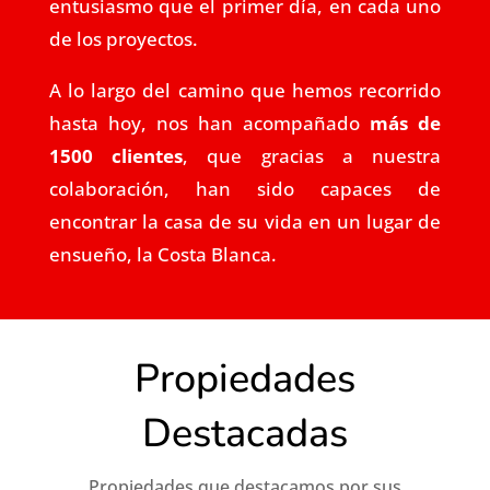
entusiasmo que el primer día, en cada uno
de los proyectos.
A lo largo del camino que hemos recorrido
hasta hoy, nos han acompañado
más de
1500 clientes
, que gracias a nuestra
colaboración, han sido capaces de
encontrar la casa de su vida en un lugar de
ensueño, la Costa Blanca.
Propiedades
Destacadas
Propiedades que destacamos por sus