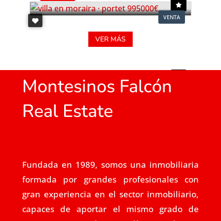
VENTA
VER MÁS
Montesinos Falcón
Real Estate
Fundada en 1989, somos una inmobiliaria
formada por grandes profesionales con
gran experiencia en el sector inmobiliario,
capaces de aportar el mismo grado de