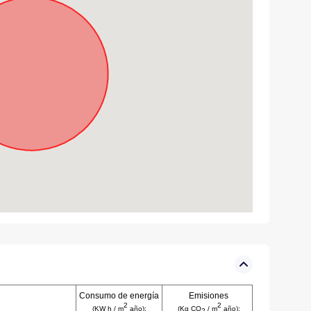
Consumo de energía
Emisiones
2
2
(KW h / m
año):
(Kg CO
/ m
año):
2