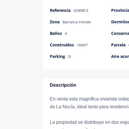
Referencia
Provinci
V2498C3
Zona
Dormitor
Barranco Hondo
Baños
Conserv
4
Construidos
Parcela
164m²
Parking
Aire aco
Si
Descripción
En venta esta magnífica vivienda inde
de La Nucía, ideal tanto para residenc
La propiedad se distribuye en dos espa