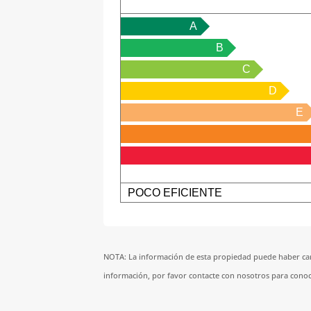
A
B
C
D
E
POCO EFICIENTE
NOTA: La información de esta propiedad puede haber cam
información, por favor contacte con nosotros para conocer