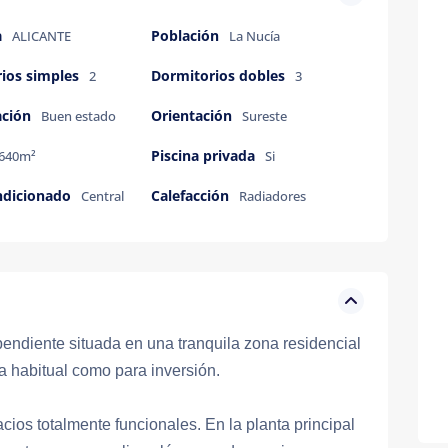
a
Población
ALICANTE
La Nucía
ios simples
Dormitorios dobles
2
3
ación
Orientación
Buen estado
Sureste
Piscina privada
640m²
Si
ndicionado
Calefacción
Central
Radiadores
pendiente situada en una tranquila zona residencial
ia habitual como para inversión.
cios totalmente funcionales. En la planta principal