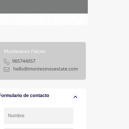
Montesinos Falcón
965744057
hello@montesinosestate.com
Formulario de contacto