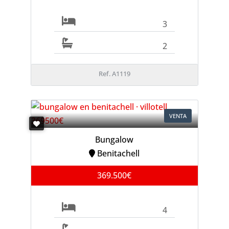
3
2
Ref. A1119
VENTA
Bungalow
Benitachell
369.500€
4