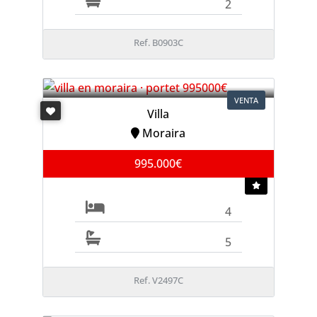
2
Ref. B0903C
VENTA
Villa
Moraira
995.000€
4
5
Ref. V2497C