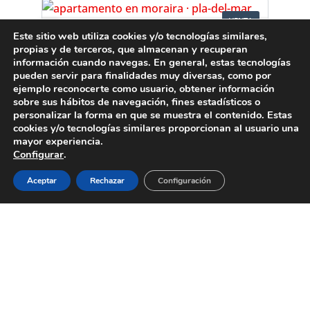
VENTA
Este sitio web utiliza cookies y/o tecnologías similares,
propias y de terceros, que almacenan y recuperan
Apartamento
información cuando navegas. En general, estas tecnologías
Moraira
pueden servir para finalidades muy diversas, como por
ejemplo reconocerte como usuario, obtener información
219.000€
sobre sus hábitos de navegación, fines estadísticos o
personalizar la forma en que se muestra el contenido. Estas
cookies y/o tecnologías similares proporcionan al usuario una
mayor experiencia.
1
Configurar
.
1
Aceptar
Rechazar
Configuración
Ref. A1116
VENTA
Villa
Calpe