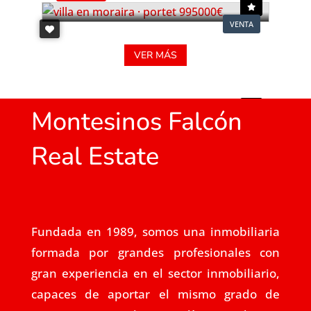
VENTA
VER MÁS
Montesinos Falcón
Real Estate
Fundada en 1989, somos una inmobiliaria
formada por grandes profesionales con
gran experiencia en el sector inmobiliario,
capaces de aportar el mismo grado de