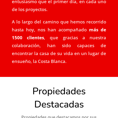
entusiasmo que el primer día, en cada uno
de los proyectos.
A lo largo del camino que hemos recorrido
hasta hoy, nos han acompañado
más de
1500 clientes
, que gracias a nuestra
colaboración, han sido capaces de
encontrar la casa de su vida en un lugar de
ensueño, la Costa Blanca.
Propiedades
Destacadas
Propiedades que destacamos por sus