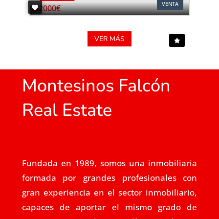
VENTA
VER MÁS
Montesinos Falcón
Real Estate
Fundada en 1989, somos una inmobiliaria
formada por grandes profesionales con
gran experiencia en el sector inmobiliario,
capaces de aportar el mismo grado de