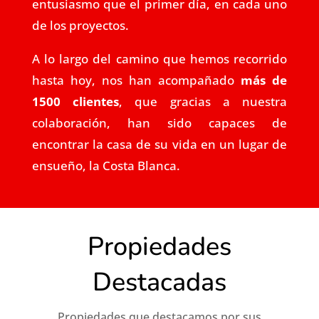
entusiasmo que el primer día, en cada uno
de los proyectos.
A lo largo del camino que hemos recorrido
hasta hoy, nos han acompañado
más de
1500 clientes
, que gracias a nuestra
colaboración, han sido capaces de
encontrar la casa de su vida en un lugar de
ensueño, la Costa Blanca.
Propiedades
Destacadas
Propiedades que destacamos por sus