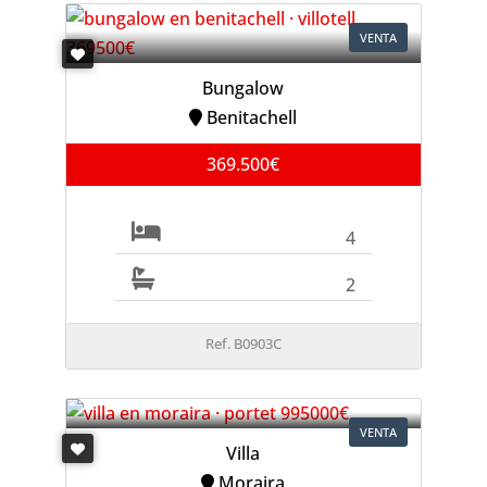
VENTA
Bungalow
Benitachell
369.500€
4
2
Ref. B0903C
VENTA
Villa
Moraira