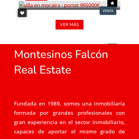
VENTA
VER MÁS
Montesinos Falcón
Real Estate
Fundada en 1989, somos una inmobiliaria
formada por grandes profesionales con
gran experiencia en el sector inmobiliario,
capaces de aportar el mismo grado de