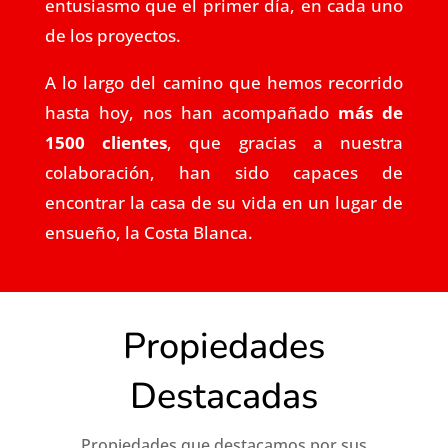
entusiasmo que el primer día, en cada uno
de los proyectos.
A lo largo del camino que hemos recorrido
hasta hoy, nos han acompañado
más de
1500 clientes
, que gracias a nuestra
colaboración, han sido capaces de
encontrar la casa de su vida en un lugar de
ensueño, la Costa Blanca.
Propiedades
Destacadas
Propiedades que destacamos por sus