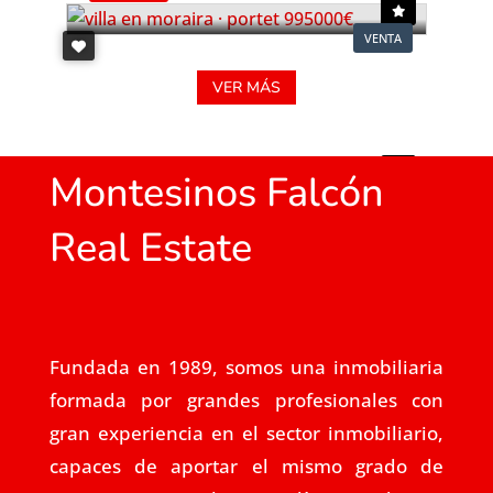
VENTA
VER MÁS
Montesinos Falcón
Real Estate
Fundada en 1989, somos una inmobiliaria
formada por grandes profesionales con
gran experiencia en el sector inmobiliario,
capaces de aportar el mismo grado de