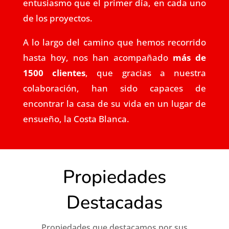
entusiasmo que el primer día, en cada uno
de los proyectos.
A lo largo del camino que hemos recorrido
hasta hoy, nos han acompañado
más de
1500 clientes
, que gracias a nuestra
colaboración, han sido capaces de
encontrar la casa de su vida en un lugar de
ensueño, la Costa Blanca.
Propiedades
Destacadas
Propiedades que destacamos por sus