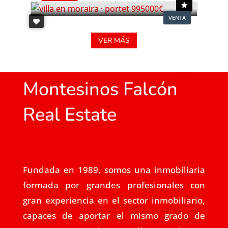
VENTA
VER MÁS
Montesinos Falcón
Real Estate
Fundada en 1989, somos una inmobiliaria
formada por grandes profesionales con
gran experiencia en el sector inmobiliario,
capaces de aportar el mismo grado de