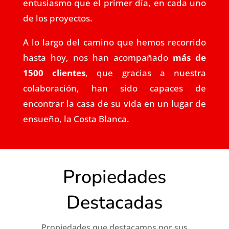
entusiasmo que el primer día, en cada uno
de los proyectos.
A lo largo del camino que hemos recorrido
hasta hoy, nos han acompañado
más de
1500 clientes
, que gracias a nuestra
colaboración, han sido capaces de
encontrar la casa de su vida en un lugar de
ensueño, la Costa Blanca.
Propiedades
Destacadas
Propiedades que destacamos por sus