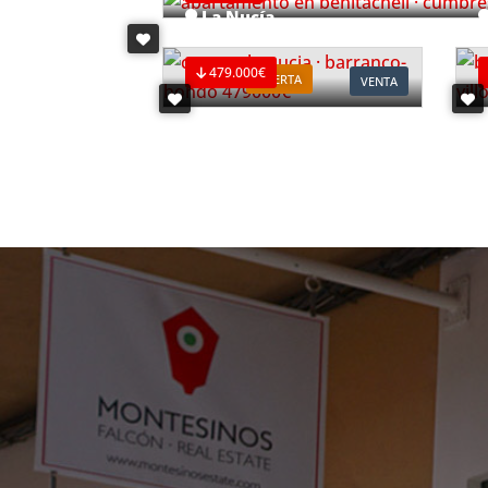
La Nucía
Ref. V2498C3
R
479.000€
OFERTA
VENTA