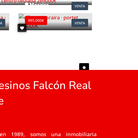
Moraira
VENTA
Ref. V2497C
995.000€
A
VENTA
sinos Falcón Real
e
en 1989, somos una inmobiliaria