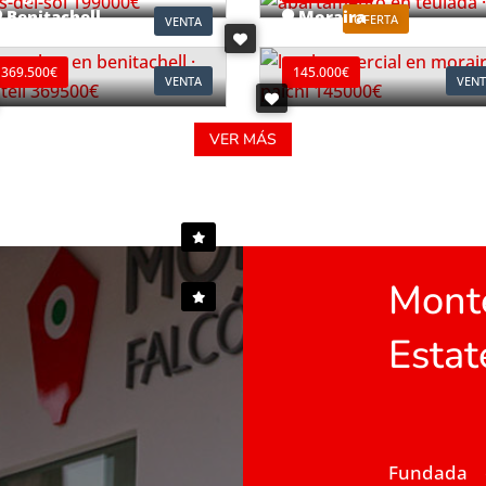
Benitachell
Moraira
OFERTA
VENTA
ef. B0903C
Ref. L0196
369.500€
145.000€
VENTA
VENT
VER MÁS
Monte
Estat
Fundada 