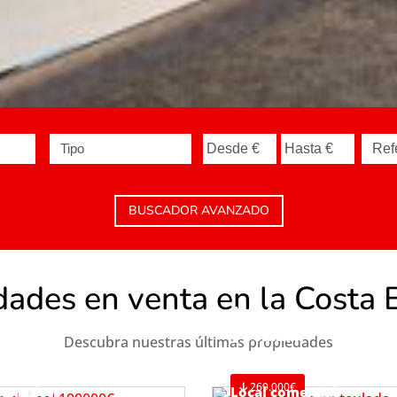
Tipo
BUSCADOR AVANZADO
ades en venta en la Costa 
Apartamento
Teulada
Descubra nuestras últimas propiedades
Ref. A1119
269.000€
Bungalow
Local comercial