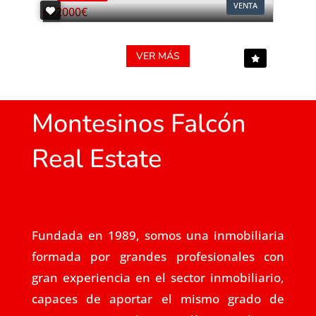
VENTA
VER MÁS
Montesinos Falcón
Real Estate
Fundada en 1989, somos una inmobiliaria
formada por grandes profesionales con
gran experiencia en el sector inmobiliario,
capaces de aportar el mismo grado de