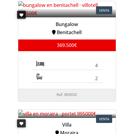
VENTA
Bungalow
Benitachell
369.500€
4
2
Ref. B0903C
VENTA
Villa
Moraira