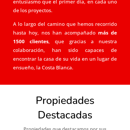
entusiasmo que el primer día, en cada uno
de los proyectos.
A lo largo del camino que hemos recorrido
hasta hoy, nos han acompañado
más de
1500 clientes
, que gracias a nuestra
colaboración, han sido capaces de
encontrar la casa de su vida en un lugar de
ensueño, la Costa Blanca.
Propiedades
Destacadas
Propiedades que destacamos por sus