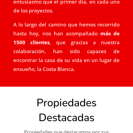
entusiasmo que el primer día, en cada uno
de los proyectos.
A lo largo del camino que hemos recorrido
hasta hoy, nos han acompañado
más de
1500 clientes
, que gracias a nuestra
colaboración, han sido capaces de
encontrar la casa de su vida en un lugar de
ensueño, la Costa Blanca.
Propiedades
Destacadas
Propiedades que destacamos por sus