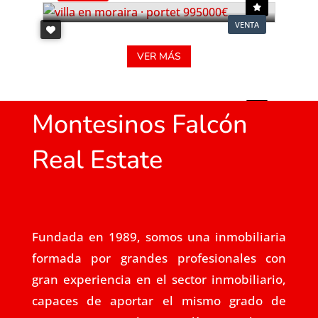
VENTA
VER MÁS
Montesinos Falcón
Real Estate
Fundada en 1989, somos una inmobiliaria
formada por grandes profesionales con
gran experiencia en el sector inmobiliario,
capaces de aportar el mismo grado de