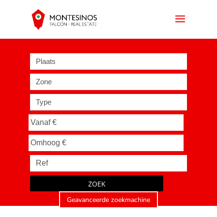
Plaats
Zone
Type
ZOEK
Geavanceerde zoekmachine