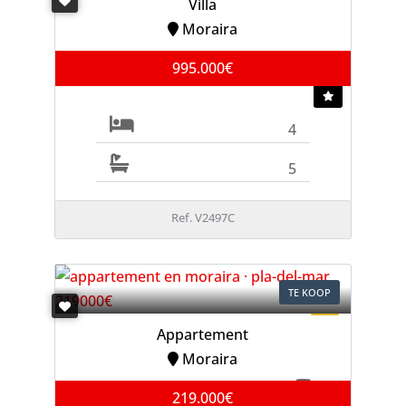
Villa
Moraira
995.000€
4
5
Ref. V2497C
TE KOOP
Appartement
Moraira
219.000€