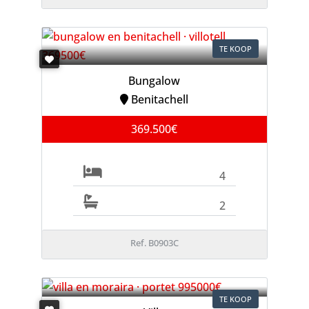
TE KOOP
Bungalow
Benitachell
369.500€
4
2
Ref. B0903C
TE KOOP