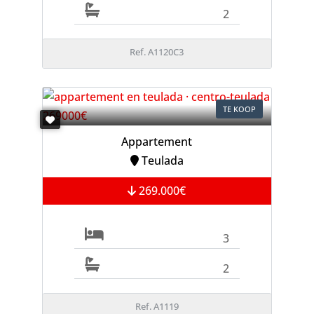
2
Ref. A1120C3
TE KOOP
Appartement
Teulada
269.000€
3
2
Ref. A1119