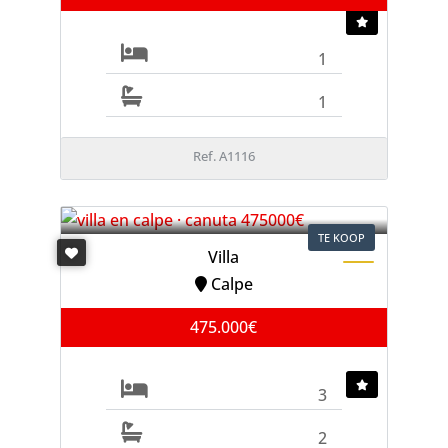
1
1
Ref. A1116
TE KOOP
Villa
Calpe
475.000€
3
2