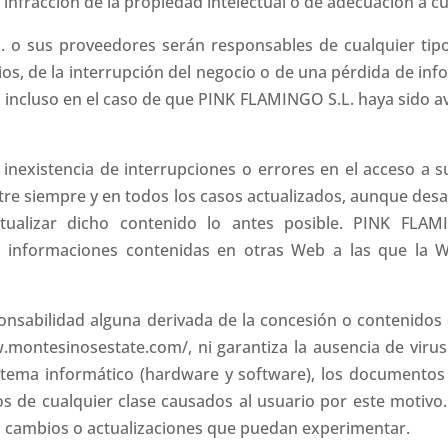
 infracción de la propiedad intelectual o de adecuación a cu
 o sus proveedores serán responsables de cualquier tipo 
os, de la interrupción del negocio o de una pérdida de inf
 incluso en el caso de que PINK FLAMINGO S.L. haya sido av
 inexistencia de interrupciones o errores en el acceso a s
re siempre y en todos los casos actualizados, aunque desar
actualizar dicho contenido lo antes posible. PINK FL
as informaciones contenidas en otras Web a las que la W
sabilidad alguna derivada de la concesión o contenidos d
.montesinosestate.com/, ni garantiza la ausencia de vir
stema informático (hardware y software), los documentos 
os de cualquier clase causados al usuario por este motivo.
os cambios o actualizaciones que puedan experimentar.