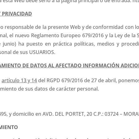
 a esta Web debe serlo a la página principal o de entrada:
Y PRIVACIDAD
o responsable de la presente Web y de conformidad con lo d
nal, el nuevo Reglamento Europeo 679/2016 y la Ley de la
e junio) ha puesto en práctica políticas, medios y proced
rsonal de sus USUARIOS.
AMIENTO DE DATOS AL AFECTADO INFORMACIÓN ADICIO
l
artículo 13 y 14
del RGPD 679/2016 de 27 de abril, ponemos 
amiento de sus datos de carácter personal.
495, y domicilio en AVD. DEL PORTET, 20 C.P.: 03724 – MORA
AMIENTO