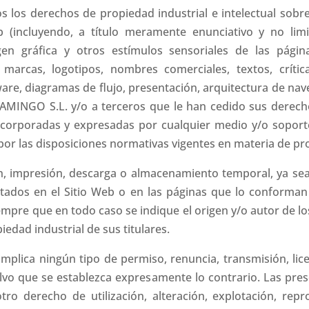
s los derechos de propiedad industrial e intelectual sobre
b (incluyendo, a título meramente enunciativo y no limi
agen gráfica y otros estímulos sensoriales de las pág
 marcas, logotipos, nombres comerciales, textos, crític
ware, diagramas de flujo, presentación, arquitectura de nav
AMINGO S.L. y/o a terceros que le han cedido sus derecho
ncorporadas y expresadas por cualquier medio y/o soporte
or las disposiciones normativas vigentes en materia de prop
n, impresión, descarga o almacenamiento temporal, ya sea 
rtados en el Sitio Web o en las páginas que lo conforman
iempre que en todo caso se indique el origen y/o autor de l
iedad industrial de sus titulares.
mplica ningún tipo de permiso, renuncia, transmisión, lice
alvo que se establezca expresamente lo contrario. Las pre
ro derecho de utilización, alteración, explotación, rep