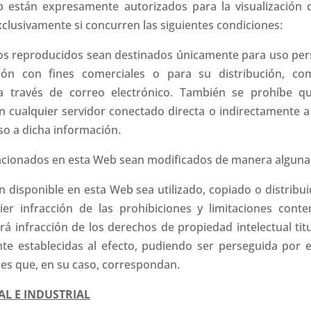
 están expresamente autorizados para la visualización d
xclusivamente si concurren las siguientes condiciones:
tos reproducidos sean destinados únicamente para uso perso
ión con fines comerciales o para su distribución, co
 a través de correo electrónico. También se prohíbe q
en cualquier servidor conectado directa o indirectamente a
so a dicha información.
lacionados en esta Web sean modificados de manera alguna
n disponible en esta Web sea utilizado, copiado o distrib
r infracción de las prohibiciones y limitaciones cont
ará infracción de los derechos de propiedad intelectual t
nte establecidas al efecto, pudiendo ser perseguida por es
ales que, en su caso, correspondan.
L E INDUSTRIAL