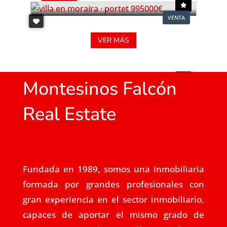
VENTA
VER MÁS
Montesinos Falcón
Real Estate
Fundada en 1989, somos una inmobiliaria
formada por grandes profesionales con
gran experiencia en el sector inmobiliario,
capaces de aportar el mismo grado de