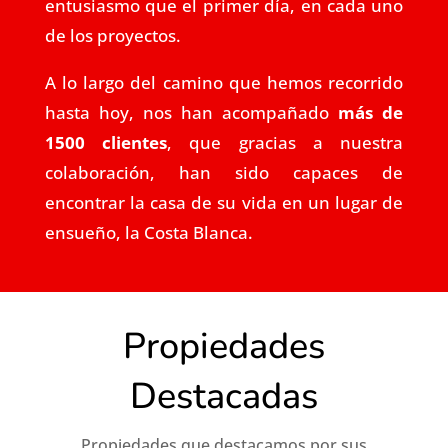
entusiasmo que el primer día, en cada uno
de los proyectos.
A lo largo del camino que hemos recorrido
hasta hoy, nos han acompañado
más de
1500 clientes
, que gracias a nuestra
colaboración, han sido capaces de
encontrar la casa de su vida en un lugar de
ensueño, la Costa Blanca.
Propiedades
Destacadas
Propiedades que destacamos por sus