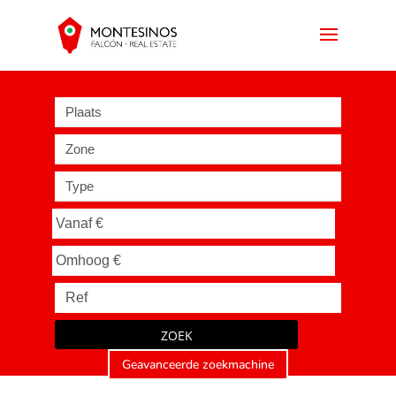
Plaats
Zone
Type
ZOEK
Geavanceerde zoekmachine