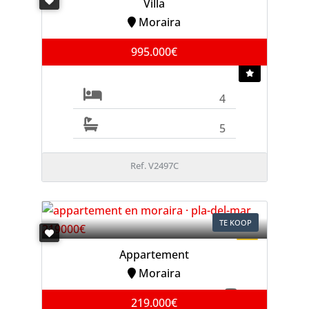
Villa
Moraira
995.000€
4
5
Ref. V2497C
TE KOOP
Appartement
Moraira
219.000€