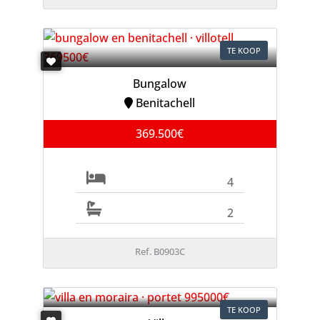
TE KOOP
Bungalow
Benitachell
369.500€
4
2
Ref. B0903C
TE KOOP