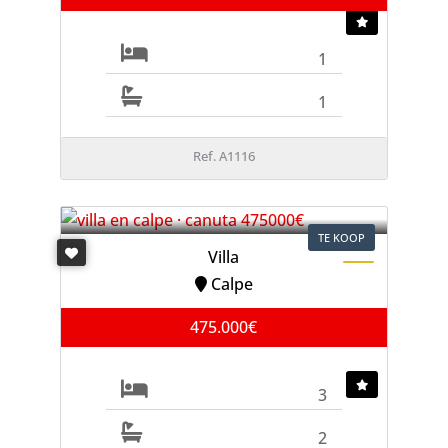
1
1
Ref. A1116
TE KOOP
Villa
Calpe
475.000€
3
2