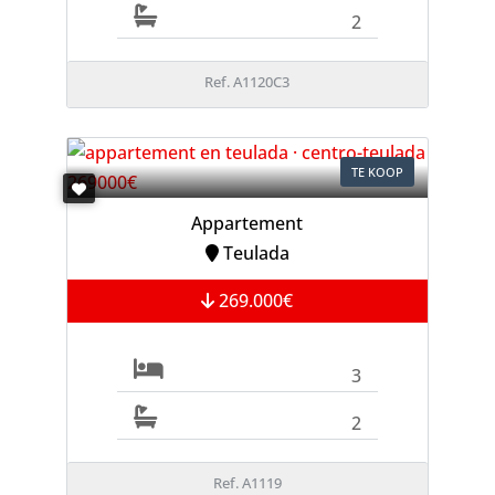
2
Ref. A1120C3
TE KOOP
Appartement
Teulada
269.000€
3
2
Ref. A1119