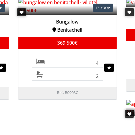
OP
TE KOOP
Bungalow
Benitachell
369.500€
4
2
Ref. B0903C