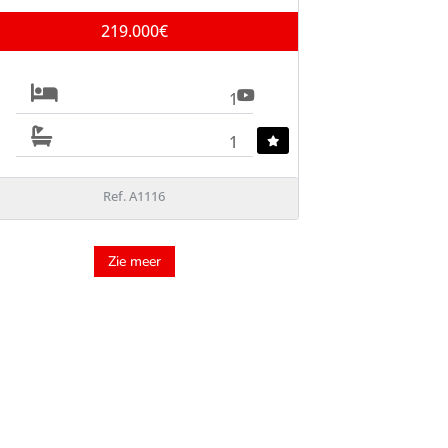
219.000€
1
1
Ref. A1116
Zie meer