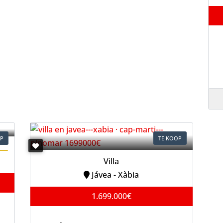
OP
TE KOOP
Villa
Jávea - Xàbia
1.699.000€