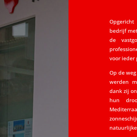
Opgericht
bedrijf me
de vastg
profession
voor ieder
Op de weg 
werden me
dank zij o
hun droo
Mediterra
zonneschi
natuurlijk