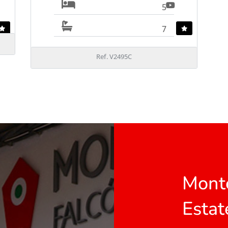
5
7
Ref. V2495C
Monte
Estat