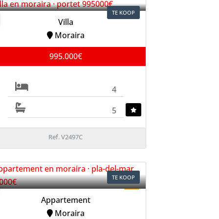
TE KOOP
Villa
Moraira
995.000€
4
5
Ref. V2497C
TE KOOP
Appartement
Moraira