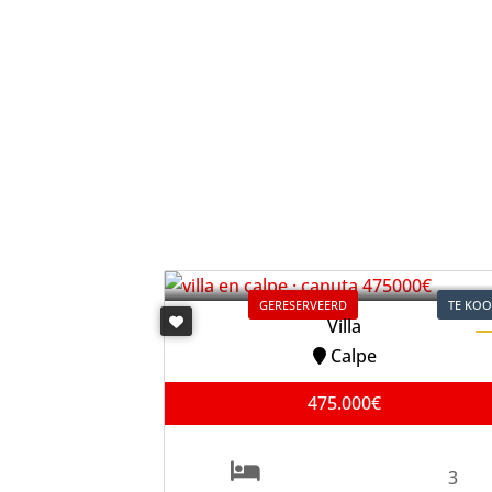
GERESERVEERD
TE KO
Villa
Calpe
475.000€
3