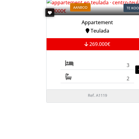
AANBOD
TE KO
Appartement
Teulada
269.000€
3
2
Ref. A1119