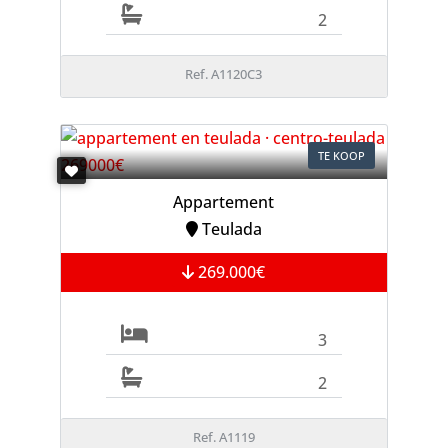
2
Ref. A1120C3
TE KOOP
Appartement
Teulada
269.000€
3
2
Ref. A1119