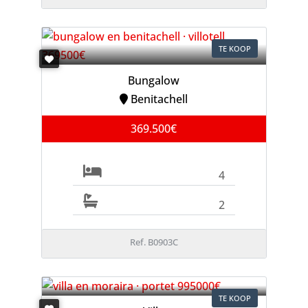
TE KOOP
Bungalow
Benitachell
369.500€
4
2
Ref. B0903C
TE KOOP