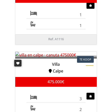
1
1
Ref. A1116
TE KOOP
Villa
Calpe
475.000€
3
2