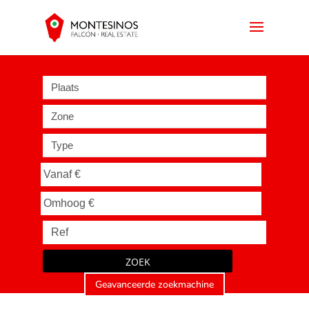
Plaats
Zone
Type
ZOEK
Geavanceerde zoekmachine