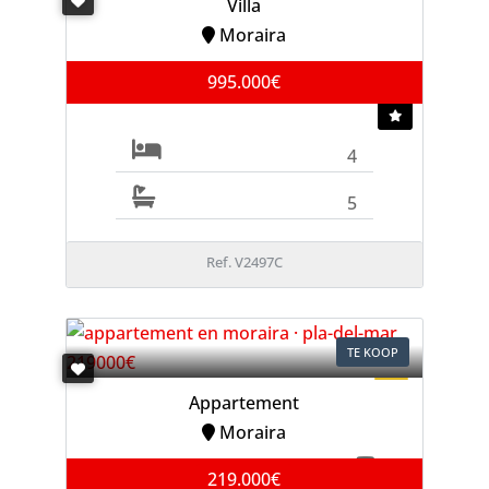
Villa
Moraira
995.000€
4
5
Ref. V2497C
TE KOOP
Appartement
Moraira
219.000€