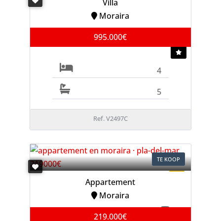
Villa
Moraira
995.000€
4
5
Ref. V2497C
TE KOOP
Appartement
Moraira
219.000€