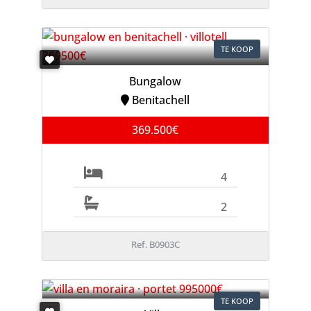
TE KOOP
Bungalow
Benitachell
369.500€
4
2
Ref. B0903C
TE KOOP