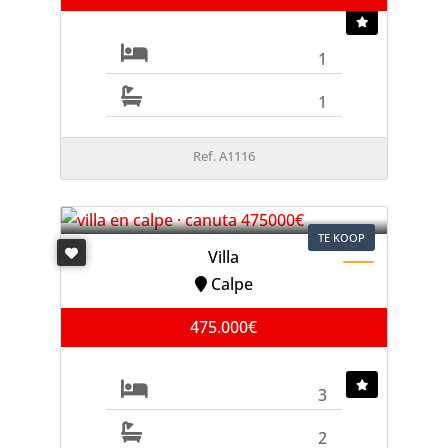
1
1
Ref. A1116
TE KOOP
Villa
Calpe
475.000€
3
2