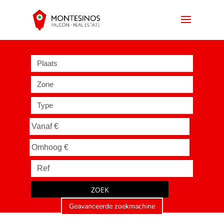
Plaats
Zone
Type
ZOEK
Geavanceerde zoekmachine