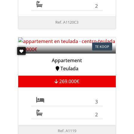
2
Ref. A1120C3
TE KOOP
Appartement
Teulada
269.000€
3
2
Ref. A1119