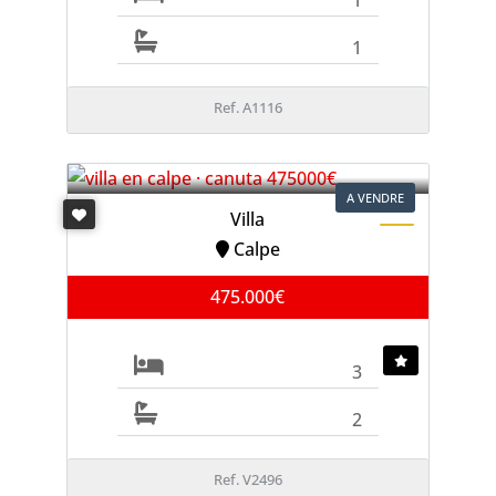
1
Ref. A1116
A VENDRE
Villa
Calpe
475.000€
3
2
Ref. V2496