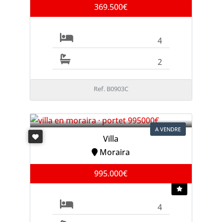
369.500€
4
2
Ref. B0903C
A VENDRE
Villa
Moraira
995.000€
4