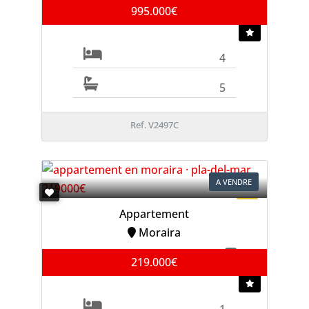
995.000€
4
5
Ref. V2497C
A VENDRE
Appartement
Moraira
219.000€
1