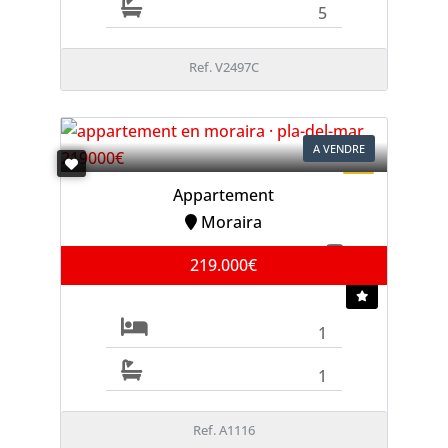
5
Ref. V2497C
A VENDRE
Appartement
Moraira
219.000€
1
1
Ref. A1116