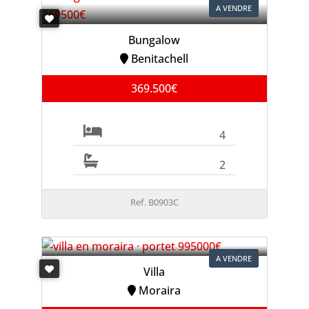
A VENDRE
Bungalow
Benitachell
369.500€
4
2
Ref. B0903C
A VENDRE
Villa
Moraira