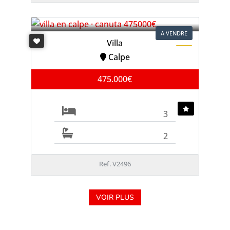
A VENDRE
Villa
Calpe
475.000€
3
2
Ref. V2496
VOIR PLUS