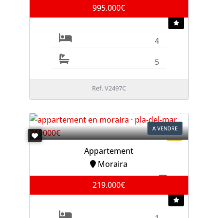
995.000€
4
5
Ref. V2497C
A VENDRE
Appartement
Moraira
219.000€
1