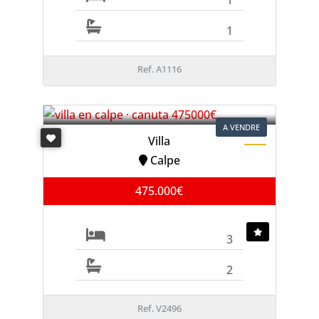
1
Ref. A1116
A VENDRE
Villa
Calpe
475.000€
3
2
Ref. V2496