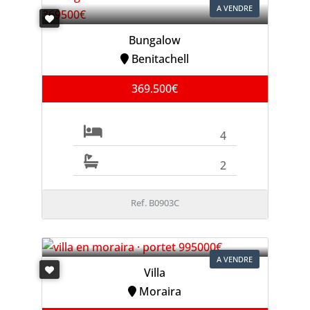
A VENDRE
Bungalow
Benitachell
369.500€
4
2
Ref. B0903C
A VENDRE
Villa
Moraira