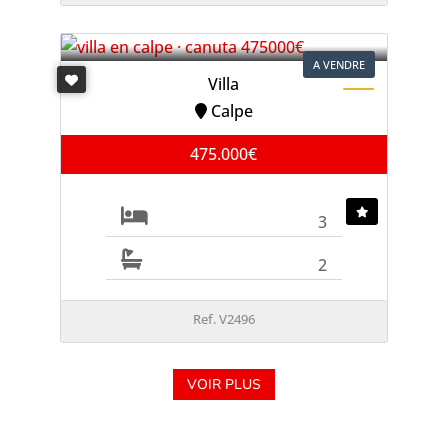
A VENDRE
Villa
Calpe
475.000€
3
2
Ref. V2496
VOIR PLUS