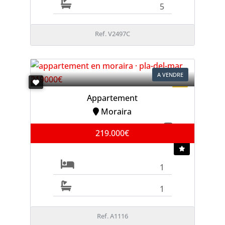
5
Ref. V2497C
A VENDRE
Appartement
Moraira
219.000€
1
1
Ref. A1116