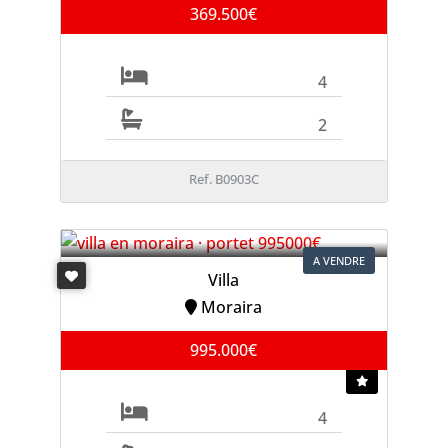
369.500€
4
2
Ref. B0903C
A VENDRE
Villa
Moraira
995.000€
4